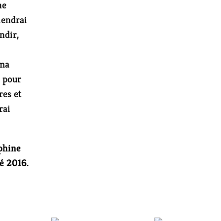
ne
iendrai
andir,
 ma
, pour
res et
rai
phine
té 2016.