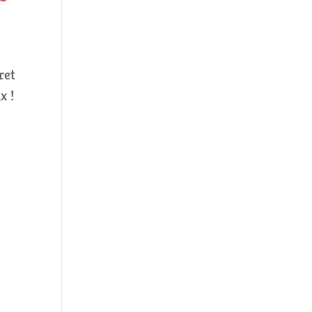
ret
x !