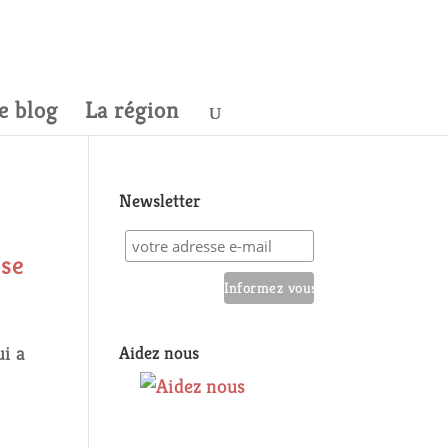
e blog
La région
Newsletter
sse
ui a
Aidez nous