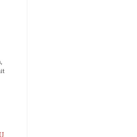
,
it
U