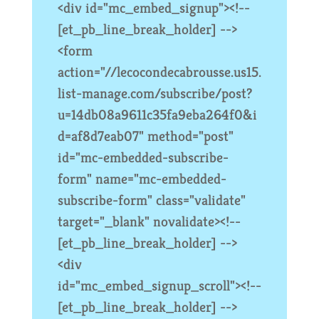
<div id="mc_embed_signup"><!--
[et_pb_line_break_holder] -->
<form
action="//lecocondecabrousse.us15.
list-manage.com/subscribe/post?
u=14db08a9611c35fa9eba264f0&i
d=af8d7eab07" method="post"
id="mc-embedded-subscribe-
form" name="mc-embedded-
subscribe-form" class="validate"
target="_blank" novalidate><!--
[et_pb_line_break_holder] -->
<div
id="mc_embed_signup_scroll"><!--
[et_pb_line_break_holder] -->