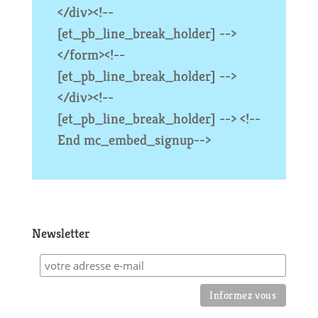
</div><!--
[et_pb_line_break_holder] -->
</form><!--
[et_pb_line_break_holder] -->
</div><!--
[et_pb_line_break_holder] --> <!--
End mc_embed_signup-->
Newsletter