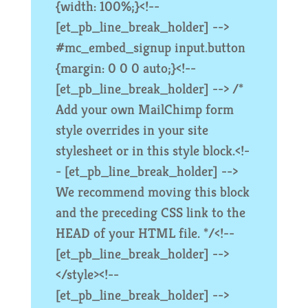
{width: 100%;}<!--
[et_pb_line_break_holder] -->
#mc_embed_signup input.button
{margin: 0 0 0 auto;}<!--
[et_pb_line_break_holder] --> /*
Add your own MailChimp form
style overrides in your site
stylesheet or in this style block.<!-
- [et_pb_line_break_holder] -->
We recommend moving this block
and the preceding CSS link to the
HEAD of your HTML file. */<!--
[et_pb_line_break_holder] -->
</style><!--
[et_pb_line_break_holder] -->