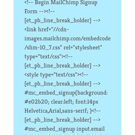
<!-- Begin MailChimp Signup
Form --><!--
[et_pb_line_break_holder] -->
<link href="//cdn-
images.mailchimp.com/embedcode
/slim-10_7.css" rel="stylesheet"
type="text/css"><!--
[et_pb_line_break_holder] -->
<style type="text/css"><!--
[et_pb_line_break_holder] -->
#mc_embed_signup{background:
#e02b20; clear:left; font:14px
Helvetica,Arial,sans-serif; }<!--
[et_pb_line_break_holder] -->
#mc_embed_signup input.email