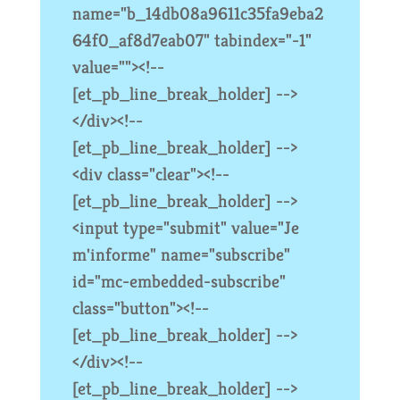
name="b_14db08a9611c35fa9eba2
64f0_af8d7eab07" tabindex="-1"
value=""><!--
[et_pb_line_break_holder] -->
</div><!--
[et_pb_line_break_holder] -->
<div class="clear"><!--
[et_pb_line_break_holder] -->
<input type="submit" value="Je
m'informe" name="subscribe"
id="mc-embedded-subscribe"
class="button"><!--
[et_pb_line_break_holder] -->
</div><!--
[et_pb_line_break_holder] -->